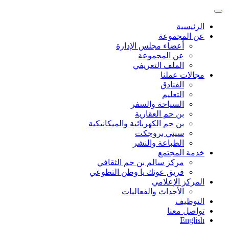
الرئيسية
عن المجموعة
أعضاء مجلس الإدارة
عن المجموعة
الملف التعريفي
مجالات عملنا
الفنادق
التعليم
السياحة والسفر
بن حم العقارية
بن حم الكهربائية والميكانيكية
سيتي بروجكت
الطباعة والنشر
خدمة المجتمع
مركز سالم بن حم الثقافي
فريق عونك يا وطن التطوعي
المركز الإعلامي
الأحداث والفعاليات
التوظيف
تواصل معنا
English