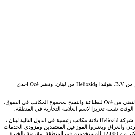
أسست الشركة في عام 1967 باعتبارها مشروع مشترك للحلول الرائدة في تكنولوجيا المعلومات وتعد شركة Océ لتكنولوجيز من B.V. هولندا وHeliozid من لبنان. وتعتبر Océ احدى
وتعد شركة هوليوزيد اليوم احدى الشركات الرائدة والتي تركز على تنظيم أنشطتها الأساسية حول التوزيع والمبيعات والدعم التقني من Océ للطباعة والنسخ لمجموع المكاتب في السوق.
لوقت نفسه تعزيزا لاسم العلامة التجارية في المنطقة.
وفي السنوات الـ 40 الماضية اكتسبت الشركة بحضور أكثر من 10 بلدان في منطقة الشرق الاوسط مكانة مميزة حيث تمتلك شركة Heliozid ثلاثة مكاتب رئيسية في الدول التالية لبنان ،
أردن والعراق ويعتبروا الموزعين المعتمدين ومزودي الخدمات
من الشركة الذي بلغ عددهم 150 فني مدربين وفق احدث التقنيات كما توفر الشركة لإدارة الوثائق حلول ودعم ما بعد البيع لأكثر من 12،000 للمستخدمين في المنطقة. مقرونة بالخبرة