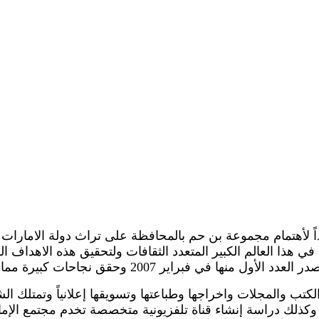
 مؤسسة شموخ للإعلام في مطلع عام 2007 تجسيداً لأهتمام مجموعة بن حم بالمحافظة على 
د في هذا العالم الكبير المتعدد الثقافات ولتحقيق هذه الاهدا
 مما يؤكد قبول قطاعات كبيرة من القراء لمثل هذه الاصدارات
كتب والمجلات واخراجها وطباعتها وتسويقها إعلانياً وتمتلك 
ل وكذلك دراسة إنشاء قناة تلفزيونية متخصصة تخدم مجتمع الإم