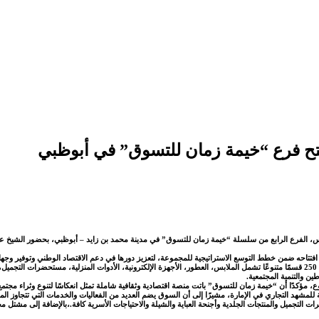
، الفرع الرابع من سلسلة “خيمة زمان للتسوق” في مدينة محمد بن زايد – أبوظبي، بحضور الشيخ ع
تي افتتاحه ضمن خطط التوسع الاستراتيجية للمجموعة، لتعزيز دورها في دعم الاقتصاد الوطني وتوفير وجه
ويمتد المركز الجديد على مساحة تتجاوز 25 ألف قدم مربع، موزعة على ثلاثة طوابق، ويضم 250 قسمًا متنوعًا تشمل الملابس، العطور، الأجهزة الإلكترونية
كدًا أن “خيمة زمان للتسوق” باتت منصة اقتصادية وثقافية شاملة تمثل انعكاسًا لتنوع وثراء مجتمع دول
مشهد التجاري في الإمارة، مشيرًا إلى أن السوق يضم العديد من الفعاليات والخدمات التي تتجاوز الم
التجميل والمنتجات الجلدية وأجنحة العباية والشيلة والاحتياجات الأسرية كافة.،بالإضافة إلى مشتل مخصص