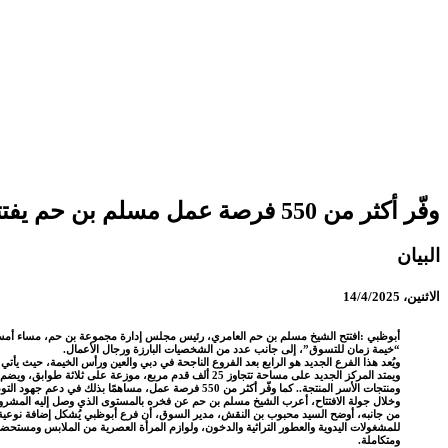
وفّر أكثر من 550 فرصة عمل مسلم بن حم يفتتح فرع “خيمة زمان للتسوق” في أبوظبي
البيان
الاثنين، 14/4/2025
أبوظبي :افتتح الشيخ مسلم بن حم العامري، رئيس مجلس إدارة مجموعة بن حم، مساء
أمس
“خيمة زمان للتسوق”، إلى جانب عدد من الشخصيات البارزة ورجال الأعمال.
ويُعد هذا الفرع الجديد هو الرابع بعد الفروع الناجحة في دبي والعين ورأس الخيمة، حيث يأ
ومنتجات الأسر المنتجة.. كما وفّر أكثر من 550 فرصة عمل، مساهمًا بذلك في دعم جهود التوطين والتنمية المجتمعية.
وخلال جولة الافتتاح، أعرب الشيخ مسلم بن حم عن فخره بالمستوى الذي وصل إليه المشروع، مؤ
من جانبه، أوضح السيد محبوب بن النقش، مدير السوق، أن فرع أبوظبي يُشكل إضافة نوعية لل
للمشغولات اليدوية والعطور التراثية والدخون، ولوازم المرأة العصرية من الملابس ومستحضرات 
ومتكاملة.