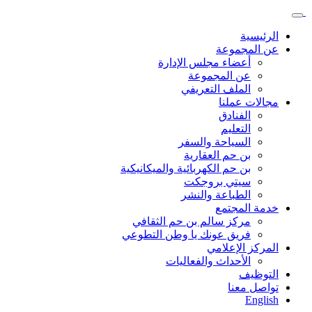
الرئيسية
عن المجموعة
أعضاء مجلس الإدارة
عن المجموعة
الملف التعريفي
مجالات عملنا
الفنادق
التعليم
السياحة والسفر
بن حم العقارية
بن حم الكهربائية والميكانيكية
سيتي بروجكت
الطباعة والنشر
خدمة المجتمع
مركز سالم بن حم الثقافي
فريق عونك يا وطن التطوعي
المركز الإعلامي
الأحداث والفعاليات
التوظيف
تواصل معنا
English