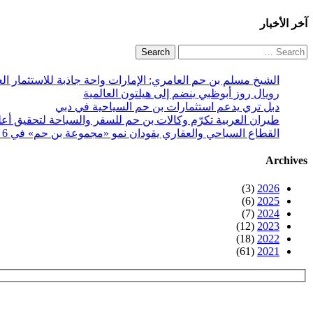
آخر الأخبار
Search
for:
الشيخ مسلم بن حم العامري: الإمارات واحة جاذبة للاستثمار ال
رويال روز أبوظبي ينضم إلى هيلتون العالمية
دبل تري يدعم استثمارات بن حم السياحية في دبي
طيران العربية تكرّم وكالات بن حم للسفر والسياحة لتحقيق أعلى 
القطاع السياحي والعقاري يقودان نمو «مجموعة بن حم» في 6 أشهر
Archives
(3)
2026
(6)
2025
(7)
2024
(12)
2023
(18)
2022
(61)
2021