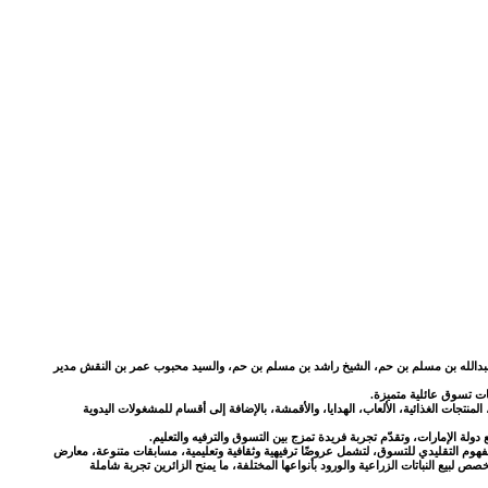
بدالله بن مسلم بن حم، الشيخ راشد بن مسلم بن حم، والسيد محبوب عمر بن النقش مدير
ات تسوق عائلية متميزة.
، الأدوات المنزلية، مستحضرات التجميل، المنتجات الغذائية، الألعاب، الهدايا، والأقمشة، بالإضافة إلى أقسام للمشغولات اليدوية
ة الإمارات، وتقدّم تجربة فريدة تمزج بين التسوق والترفيه والتعليم.
فهوم التقليدي للتسوق، لتشمل عروضًا ترفيهية وثقافية وتعليمية، مسابقات متنوعة، معارض
 لبيع النباتات الزراعية والورود بأنواعها المختلفة، ما يمنح الزائرين تجربة شاملة